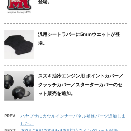
登場。
汎用シートラバーに5mmウエットが登
場。
スズキ油冷エンジン用 ポイントカバー／
クラッチカバー／スターターカバーのセ
ット販売を追加。
PREV
ハヤブサにカウルインナーパネル補修パーツ追加しま
した。
NEXT
2024 CBR1000RR-R/SP対応ウイングレット登場。