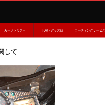
カーボンミラー
汎用・グッズ他
コーティングサービ
関して