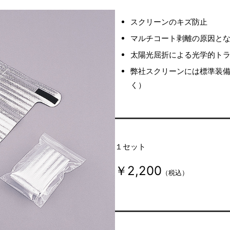
スクリーンのキズ防止
マルチコート剥離の原因と
太陽光屈折による光学的ト
弊社スクリーンには標準装
く）
１セット
￥2,200
（税込）