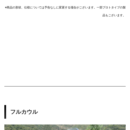
※商品の形状、仕様については予告なしに変更する場合がございます。一部プロトタイプの製
品もございます。
2
2015-2019 YZF-R1
Racing Bodywork
0
1
5
フルカウル
-