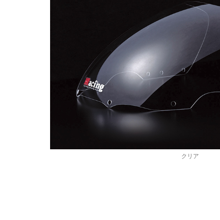
S
t
r
e
e
t
B
クリア
o
d