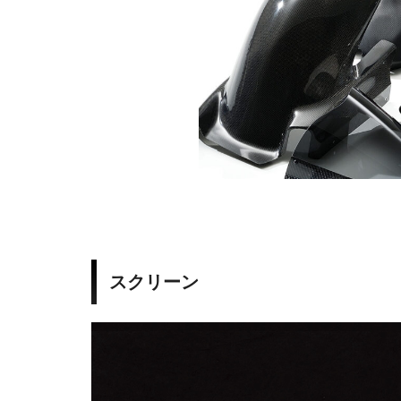
0
1
G
S
1
2
0
スクリーン
0
S
S