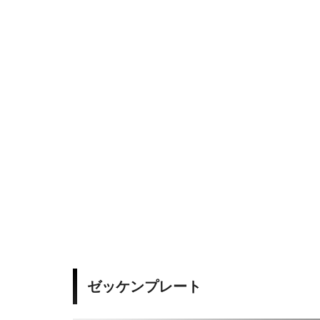
y
w
o
r
k
ゼッケンプレート