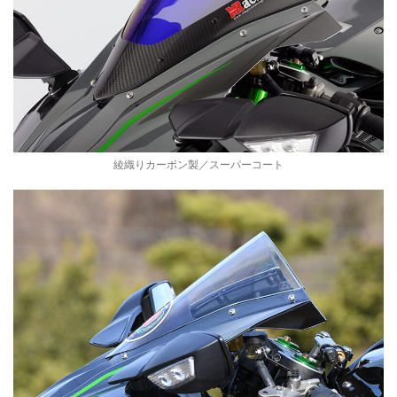
r
e
e
綾織りカーボン製／スーパーコート
t
B
o
d