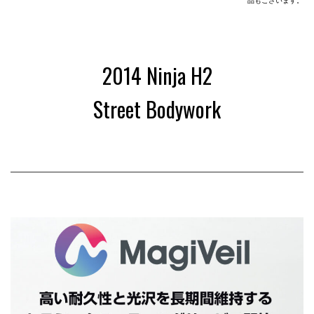
品もございます。
2
2014 Ninja H2
Street Bodywork
0
1
4
N
i