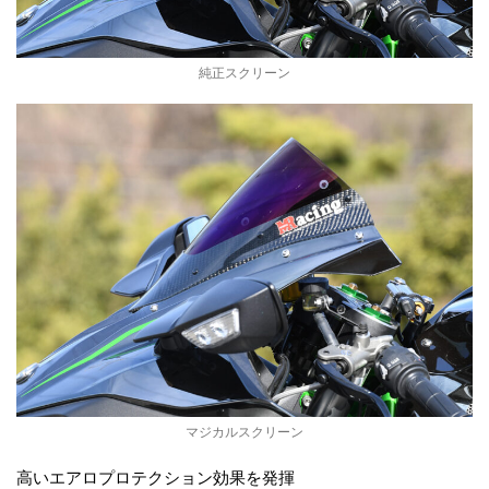
y
純正スクリーン
w
o
r
k
マジカルスクリーン
高いエアロプロテクション効果を発揮