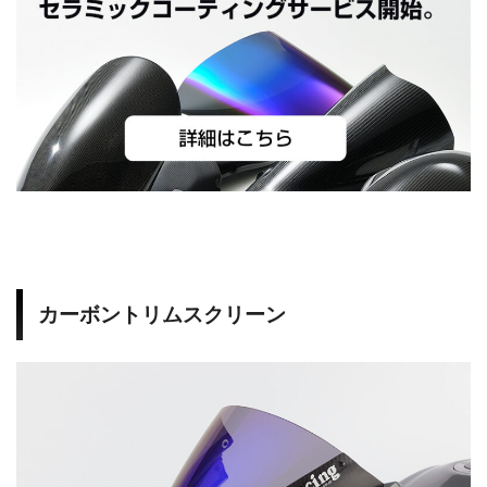
n
j
a
H
2
カーボントリムスクリーン
S
t