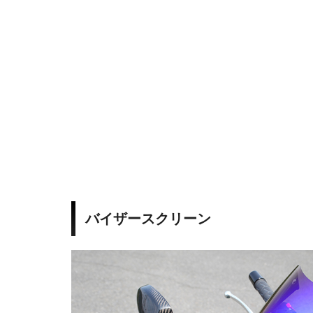
e
t
B
o
d
y
w
バイザースクリーン
o
r
k