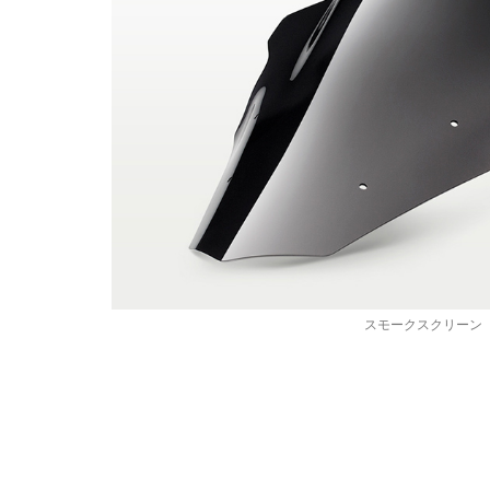
j
a
4
0
0
S
t
スモークスクリーン
r
e