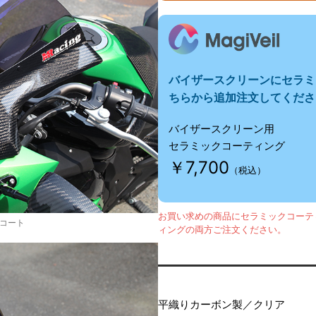
バイザースクリーンにセラミ
ちらから追加注文してくださ
バイザースクリーン用
セラミックコーティング
￥7,700
（税込）
お買い求めの商品にセラミックコーテ
コート
ィングの両方ご注文ください。
平織りカーボン製／クリア