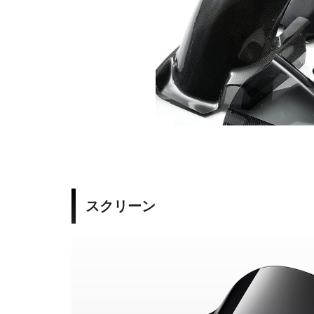
4
-
2
0
1
7
スクリーン
N
i
n