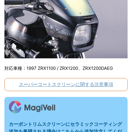
0
0
S
t
対応車種：1997 ZRX1100 / ZRX1200、ZRX1200DAEG
r
スーパーコートスクリーンに関する注意事項
e
e
カーボントリムスクリーンにセラミックコーティング
追加を希望される場合はこちらから追加注文してくだ