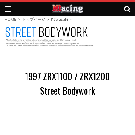
HOME
>
トップページ
>
Kawasaki
>
1
1997 ZRX1100 / ZRX1200
Street Bodywork
9
9