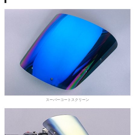
0
/
Z
R
X
1
スーパーコートスクリーン
2