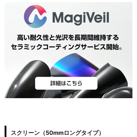
7
Z
R
X
1
1
0
スクリーン（50mmロングタイプ）