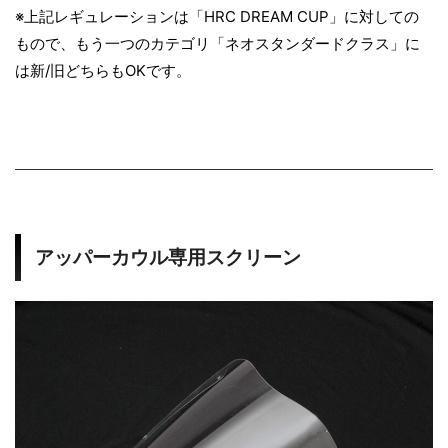
a
※上記レギュレーションは「HRC DREAM CUP」に対しての
もので、もう一つのカテゴリ「ネオスタンダードクラス」に
c
は新/旧どちらもOKです。
i
n
g
アッパーカウル専用スクリーン
B
o