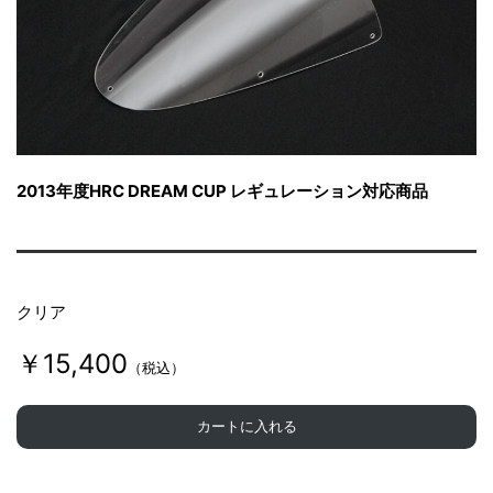
d
y
w
2013年度HRC DREAM CUP レギュレーション対応商品
o
r
クリア
k
￥15,400
（税込）
カートに入れる