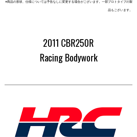
※商品の形状、仕様については予告なしに変更する場合がございます。一部プロトタイプの製
品もございます。
2
2011 CBR250R
Racing Bodywork
0
1
1
C