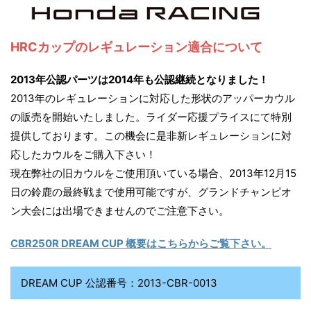
B
R
HRCカップのレギュレーション適合について
2013年公認パーツは2014年も公認継続となりました！
2
2013年のレギュレーションに対応した形状のアッパーカウル
の販売を開始いたしました。ライダー応援プライスにて特別
5
提供しております。この機会に是非新レギュレーションに対
応したカウルをご購入下さい！
現在弊社の旧カウルをご使用頂いている場合、2013年12月15
0
日の鈴鹿の最終戦まで使用可能ですが、グランドチャンピオ
ン大会には出場できませんのでご注意下さい。
R
CBR250R DREAM CUP 概要はこちらからご覧下さい。
R
DREAM CUP 公認番号：2013-CBR-0013