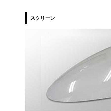
0
0
スクリーン
6
-
2
0
0
7
C
B