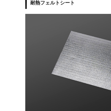
o
耐熱フェルトシート
r
k