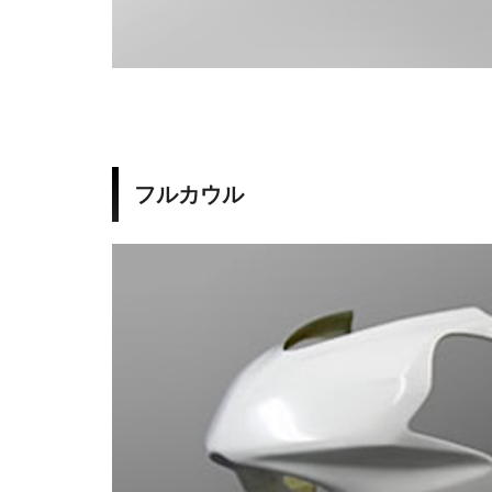
R
1
0
0
フルカウル
0
R
R
R
a