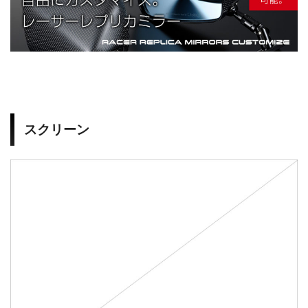
0
2
V
スクリーン
T
R
1
0