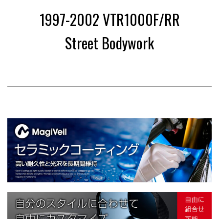
1
1997-2002 VTR1000F/RR
Street Bodywork
9
9
7
-
2
0