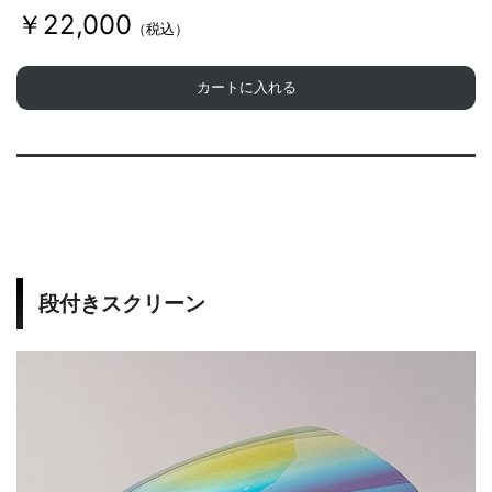
￥22,000
d
（税込）
カートに入れる
y
w
o
段付きスクリーン
r
k