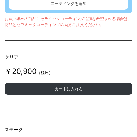
コーティングを追加
t
お買い求めの商品にセラミックコーティング追加を希望される場合は、
商品とセラミックコーティングの両方ご注文ください。
r
e
クリア
e
￥20,900
（税込）
t
カートに入れる
B
o
スモーク