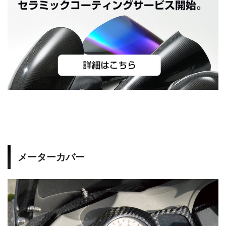
0
0
5
B
u
e
メーターカバー
l