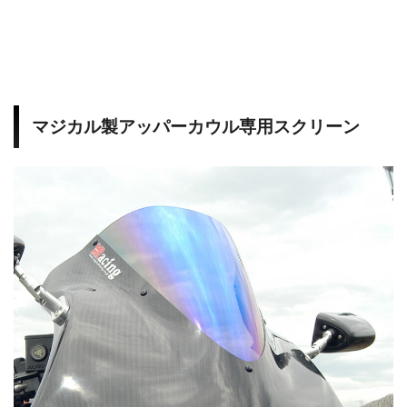
t
r
e
マジカル製アッパーカウル専用スクリーン
e
t
B
o