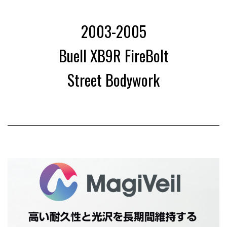
2
2003-2005
Buell XB9R FireBolt
0
Street Bodywork
0
3
-
2