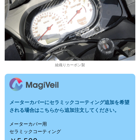
l
X
B
9
綾織りカーボン製
R
F
メーターカバーに
セラミックコーティング追加を希望
される場合はこちらから追加注文してください。
i
メーターカバー用
セラミックコーティング