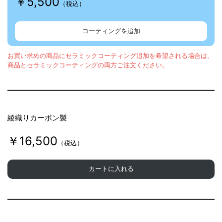
r
￥5,500
（税込）
e
コーティングを追加
B
お買い求めの商品にセラミックコーティング追加を希望される場合は、
商品とセラミックコーティングの両方ご注文ください。
o
綾織りカーボン製
l
￥16,500
（税込）
t
カートに入れる
S