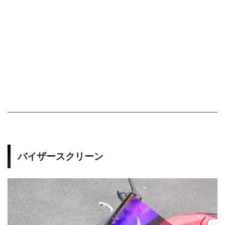
2
2014-2016 BMW S1000R
Street Bodywork
0
1
4
バイザースクリーン
-
2