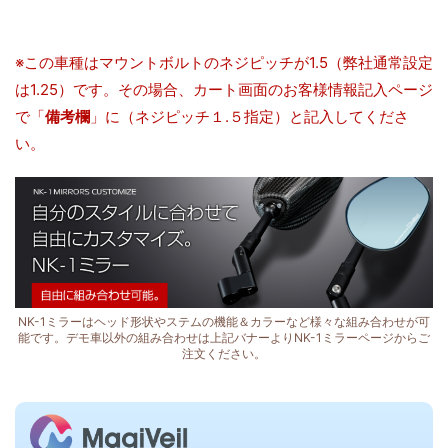
※この車種はマウントボルトのネジピッチが1.5（弊社通常設定
は1.25）です。その場合、カート画面のお客様情報記入ページ
で「
備考欄
」に（ネジピッチ１.５指定）と記入してくださ
い。
NK-1ミラーはヘッド形状やステムの機能＆カラーなど様々な組み合わせが可
能です。デモ車以外の組み合わせは上記バナーよりNK-1ミラーページからご
注文ください。