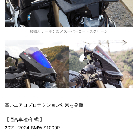
R
S
綾織りカーボン製／スーパーコートスクリーン
t
r
e
e
高いエアロプロテクション効果を発揮
【適合車種/年式 】
t
2021 -2024 BMW S1000R