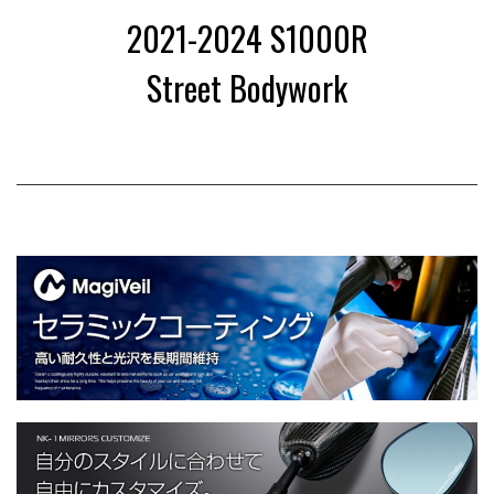
2
2021-2024 S1000R
Street Bodywork
0
2
1
-
2
0