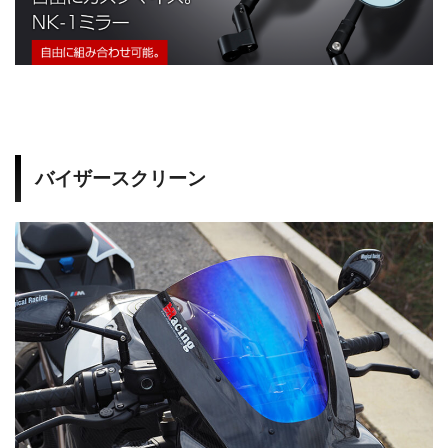
2
4
S
バイザースクリーン
1
0
0
0