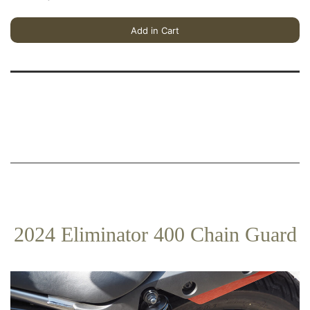
ー
サ
Add in Cart
ー
の
ア
ル
ミ
タ
ン
ク
に
も
用
2024 Eliminator 400 Chain Guard
い
ら
れ
る