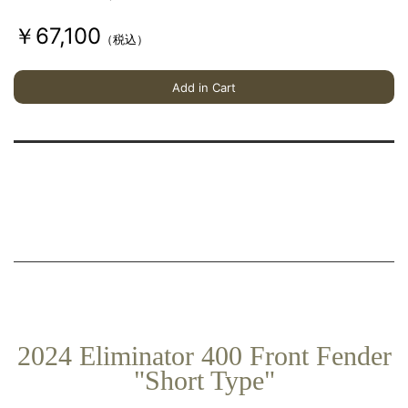
板
を
￥67,100
（税込）
叩
き
Add in Cart
出
し
（
ハ
ン
マ
ー
フ
ォ
ー
ミ
2024 Eliminator 400 Front Fender
ン
"Short Type"
グ