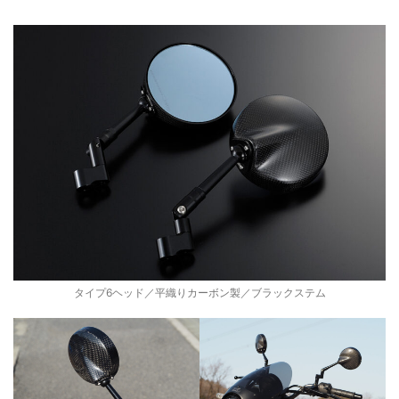
タイプ6ヘッド／平織りカーボン製／ブラックステム
装
着
例