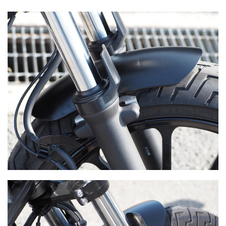
）
で
仕
上
げ
、
フ
ェ
ン
ダ
ー
は
ロ
ー
ル
フ
ォ