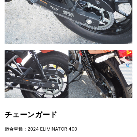
加
工
技
術
と
レ
ー
シ
ン
グ
ク
オ
リ
チェーンガード
テ
ィ
適合車種：2024 ELIMINATOR 400
の