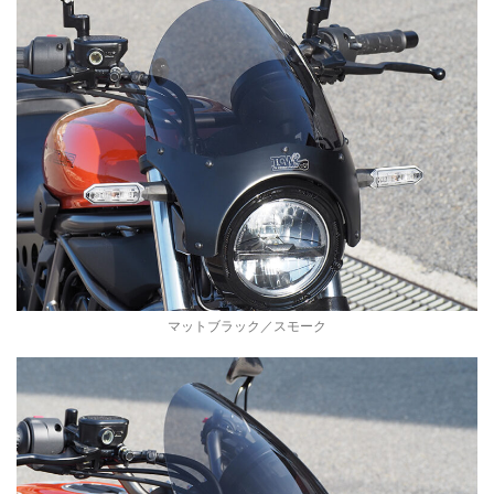
m
の
伝
i
統
的
な
n
シ
ー
a
ト
メ
t
タ
ル
マットブラック／スモーク
ワ
o
ー
ク
r
製
法
を