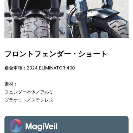
使
用
す
る
ア
ル
ミ
フロントフェンダー・ショート
素
材
適合車種：2024 ELIMINATOR 400
は
加
素材：
工
フェンダー本体／アルミ
に
ブラケット／ステンレス
よ
っ
て
強