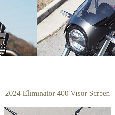
2
ル
ミ
ミ
ネ
0
パ
ー
ー
タ
2
ツ
ー
。
4
0
4
0
は
E
、
イ
l
ギ
リ
2024 Eliminator 400 Visor Screen
ス
i
由
来