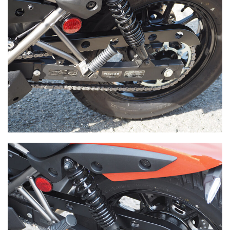
も
の
と
同
等
の
材
質
で
す
。
伝
統
的
な
金
属