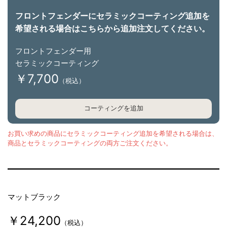
度
フロントフェンダーにセラミックコーティング追加を
が
希望される場合はこちらから追加注文してください。
高
ま
フロントフェンダー用
セラミックコーティング
る
￥7,700
特
（税込）
性
を
コーティングを追加
持
ち
お買い求めの商品にセラミックコーティング追加を希望される場合は、
商品とセラミックコーティングの両方ご注文ください。
、
ワ
ー
ク
マットブラック
ス
レ
￥24,200
（税込）