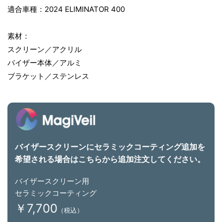
具
適合車種：2024 ELIMINATOR 400
を
用
素材：
い
スクリーン／アクリル
た
バイザー本体／アルミ
ハ
ブラケット／ステンレス
ン
ド
メ
イ
ド
バイザースクリーンにセラミックコーティング追加を
で
希望される場合はこちらから追加注文してください。
一
つ
バイザースクリーン用
ひ
セラミックコーティング
と
￥7,700
（税込）
つ