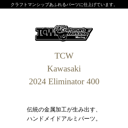
クラフトマンシップあふれるパーツに仕上げています。
TCW
T
Kawasaki
C
2024 Eliminator 400
W
伝
伝統の金属加工が生み出す、
K
統
ハンドメイドアルミパーツ。
の