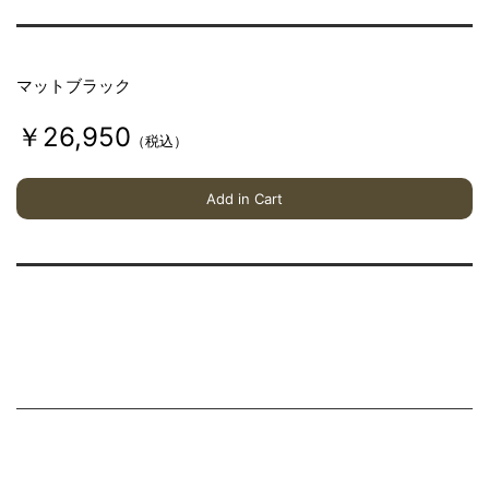
え
た
パ
マットブラック
ー
￥26,950
ツ
（税込）
を
生
Add in Cart
み
出
し
ま
す
。