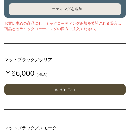
成
コーティングを追加
型
し
お買い求めの商品にセラミックコーティング追加を希望される場合は、
て
商品とセラミックコーティングの両方ご注文ください。
い
ま
す
マットブラック／クリア
。
バ
￥66,000
（税込）
イ
ザ
Add in Cart
ー
は
ア
ル
ミ
マットブラック／スモーク