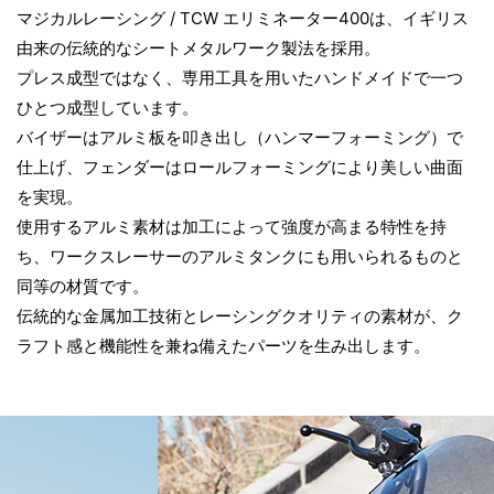
a
金
マ
マジカルレーシング / TCW エリミネーター400は、イギリス
属
ジ
由来の伝統的なシートメタルワーク製法を採用。
w
加
カ
プレス成型ではなく、専用工具を用いたハンドメイドで一つ
工
ル
ひとつ成型しています。
が
レ
バイザーはアルミ板を叩き出し（ハンマーフォーミング）で
a
生
ー
仕上げ、フェンダーはロールフォーミングにより美しい曲面
み
シ
を実現。
s
出
ン
使用するアルミ素材は加工によって強度が高まる特性を持
す
グ
ち、ワークスレーサーのアルミタンクにも用いられるものと
、
a
同等の材質です。
ハ
/
伝統的な金属加工技術とレーシングクオリティの素材が、ク
ン
T
ラフト感と機能性を兼ね備えたパーツを生み出します。
k
ド
C
メ
W
i
イ
ド
エ
ア
リ