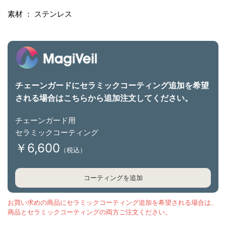
素
素材 ： ステンレス
材
が
、
ク
ラ
チェーンガードにセラミックコーティング追加を希望
フ
される場合はこちらから追加注文してください。
ト
感
チェーンガード用
と
セラミックコーティング
機
￥6,600
（税込）
能
性
コーティングを追加
を
兼
お買い求めの商品にセラミックコーティング追加を希望される場合は、
ね
商品とセラミックコーティングの両方ご注文ください。
備