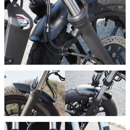
ー
ミ
ン
グ
に
よ
り
美
し
い
曲
面
を
実
現
。