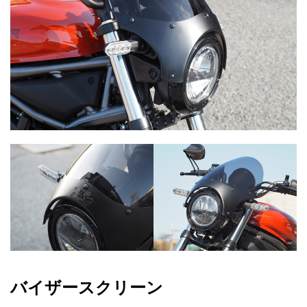
4
採
用
0
。
プ
0
レ
ス
成
型
で
は
な
く
、
専
用
バイザースクリーン
工