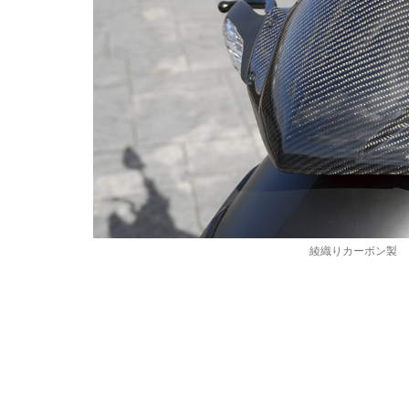
S
R
5
0
S
t
綾織りカーボン製
r
e
e