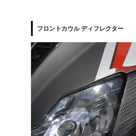
t
B
o
フロントカウル ディフレクター
d
y
w
o
r
k