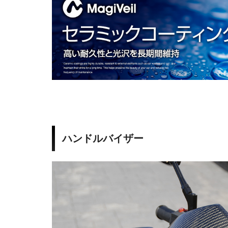
4
-
A
p
r
i
ハンドルバイザー
l
i
a